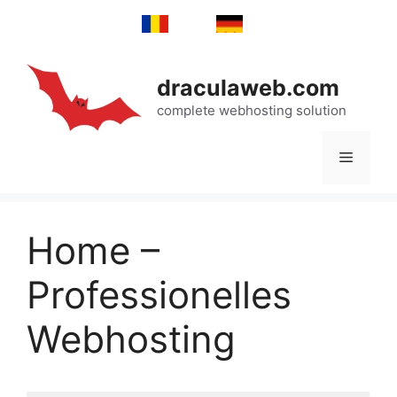
Sari
la
Română
Deutsch
conținut
draculaweb.com
complete webhosting solution
Meniu
Home –
Professionelles
Webhosting